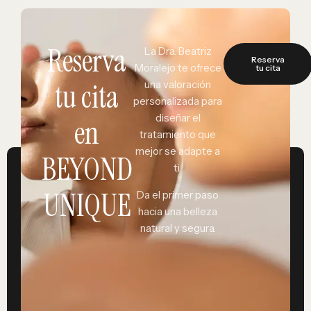
Reserva
La Dra. Beatriz
Reserva
Moralejo te ofrece
tu cita
tu cita
una valoración
personalizada para
diseñar el
en
tratamiento que
mejor se adapte a
BEYOND
ti.
UNIQUE
Da el primer paso
hacia una belleza
natural y segura.