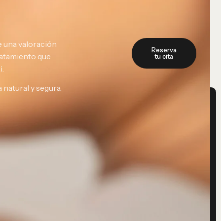
e una valoración
Reserva
ratamiento que
tu cita
i.
 natural y segura.