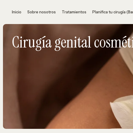
Inicio
Sobre nosotros
Tratamientos
Planifica tu cirugía (B
Cirugía genital cosmét