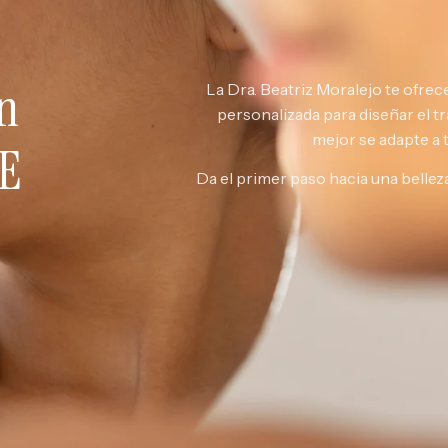
en
La Dra. Beatriz Moralejo te ofrec
personalizada para diseñar el t
mejor se adapte a t
E
Da el primer paso hacia una belleza