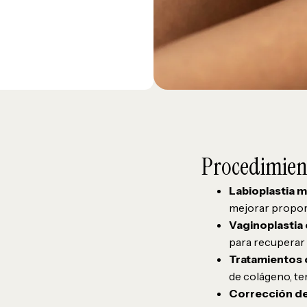
Procedimien
Labioplastia 
mejorar propor
Vaginoplastia 
para recuperar l
Tratamientos c
de colágeno, te
Corrección de