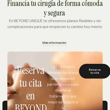
Financia tu cirugía de forma cómoda
y segura
En BEYOND UNIQUE te ofrecemos planes flexibles y sin
complicaciones para que empieces tu cambio hoy mismo
Más información
Reserva
La Dra. Beatriz
Reserva
Moralejo te ofrece
tu cita
tu cita
una valoración
personalizada para
diseñar el
en
tratamiento que
mejor se adapte a
BEYOND
ti.